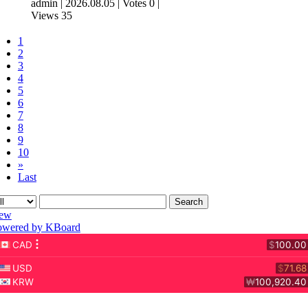
admin
|
2026.08.05
|
Votes 0
|
Views 35
1
2
3
4
5
6
7
8
9
10
»
Last
Search
ew
owered by KBoard