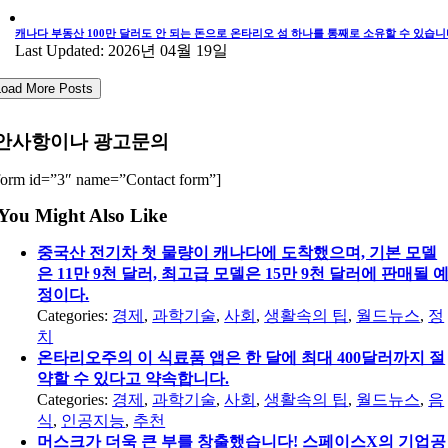
캐나다 부동산 100만 달러도 안 되는 돈으로 온타리오 섬 하나를 통째로 소유할 수 있습니
Last Updated: 2026년 04월 19일
Load More Posts
안사항이나 광고문의
form id=”3″ name=”Contact form”]
You Might Also Like
중국산 전기차 첫 물량이 캐나다에 도착했으며, 기본 모델
은 11만 9천 달러, 최고급 모델은 15만 9천 달러에 판매될 
정이다.
Categories:
경제
,
과학기술
,
사회
,
생활속의 팁
,
월드뉴스
,
정
치
온타리오주의 이 식료품 앱은 한 달에 최대 400달러까지 절
약할 수 있다고 약속합니다.
Categories:
경제
,
과학기술
,
사회
,
생활속의 팁
,
월드뉴스
,
음
식
,
인공지능
,
추천
머스크가 더욱 큰 부를 창출했습니다! 스페이스X의 기업공