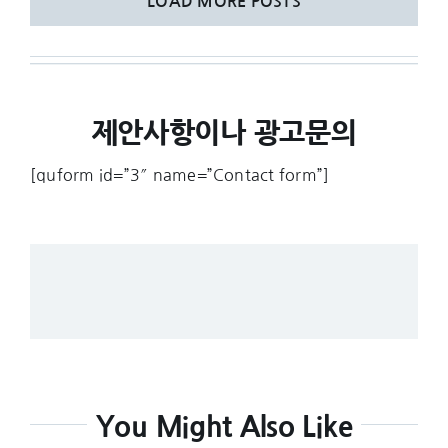
LOAD MORE POSTS
제안사항이나 광고문의
[quform id=”3″ name=”Contact form”]
You Might Also Like