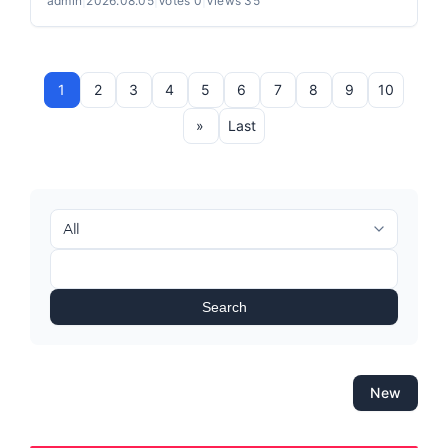
admin
|
2026.08.05
|
Votes 0
|
Views 35
1
2
3
4
5
6
7
8
9
10
»
Last
Search
New