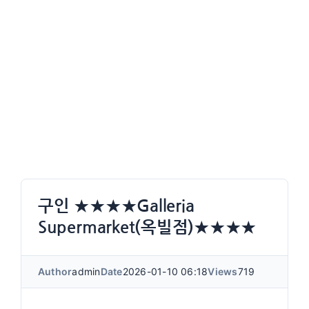
구인 ★★★★Galleria
Supermarket(옥빌점)★★★★
Author
admin
Date
2026-01-10 06:18
Views
719