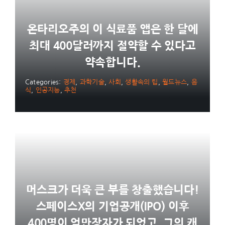
온타리오주의 이 식료품 앱은 한 달에
최대 400달러까지 절약할 수 있다고
약속합니다.
Categories:
경제
,
과학기술
,
사회
,
생활속의 팁
,
월드뉴스
,
음
식
,
인공지능
,
추천
머스크가 더욱 큰 부를 창출했습니다!
스페이스X의 기업공개(IPO) 이후
400명이 억만장자가 되었고, 그의 캐