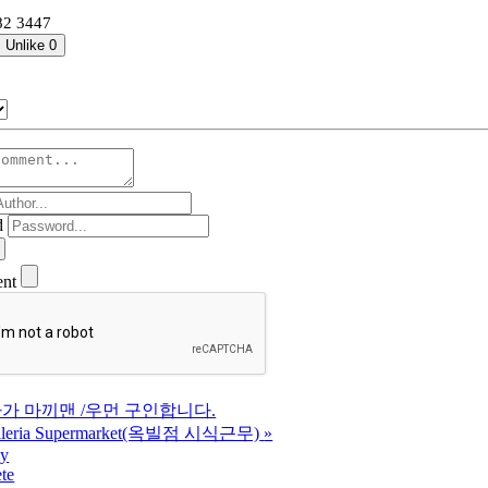
82 3447
Unlike
0
d
ent
가 마끼맨 /우먼 구인합니다.
leria Supermarket(옥빌점 시식근무)
»
ly
te