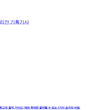
리안 기획기사
최고의 절약 가이드! 매번 최대한 절약할 수 있는 5가지 숨겨진 비법.