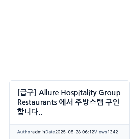
[급구] Allure Hospitality Group
Restaurants 에서 주방스탭 구인
합니다..
Author
admin
Date
2025-08-28 06:12
Views
1342