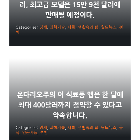
러, 최고급 모델은 15만 9천 달러에
판매될 예정이다.
Categories:
경제
,
과학기술
,
사회
,
생활속의 팁
,
월드뉴스
,
정
치
온타리오주의 이 식료품 앱은 한 달에
최대 400달러까지 절약할 수 있다고
약속합니다.
Categories:
경제
,
과학기술
,
사회
,
생활속의 팁
,
월드뉴스
,
음
식
,
인공지능
,
추천