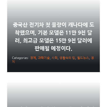
중국산 전기차 첫 물량이 캐나다에 도
착했으며, 기본 모델은 11만 9천 달
러, 최고급 모델은 15만 9천 달러에
판매될 예정이다.
Categories:
경제
,
과학기술
,
사회
,
생활속의 팁
,
월드뉴스
,
정
치