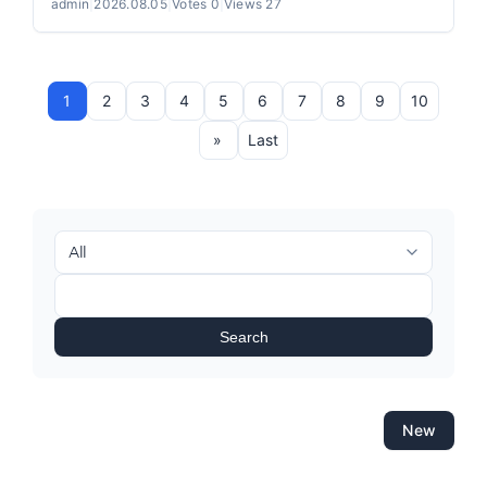
admin
|
2026.08.05
|
Votes 0
|
Views 27
1
2
3
4
5
6
7
8
9
10
»
Last
Search
New