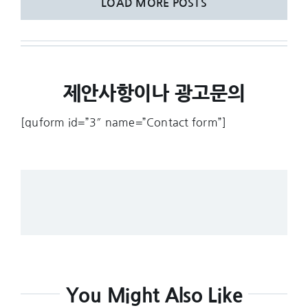
LOAD MORE POSTS
제안사항이나 광고문의
[quform id=”3″ name=”Contact form”]
You Might Also Like