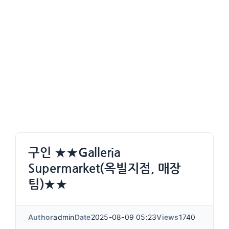
구인 ★★Galleria
Supermarket(옥빌지점, 매장
팀)★★
Author
admin
Date
2025-08-09 05:23
Views
1740