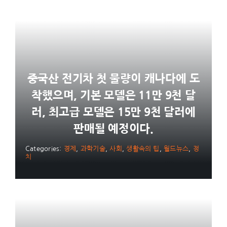
중국산 전기차 첫 물량이 캐나다에 도
착했으며, 기본 모델은 11만 9천 달
러, 최고급 모델은 15만 9천 달러에
판매될 예정이다.
Categories:
경제
,
과학기술
,
사회
,
생활속의 팁
,
월드뉴스
,
정
치