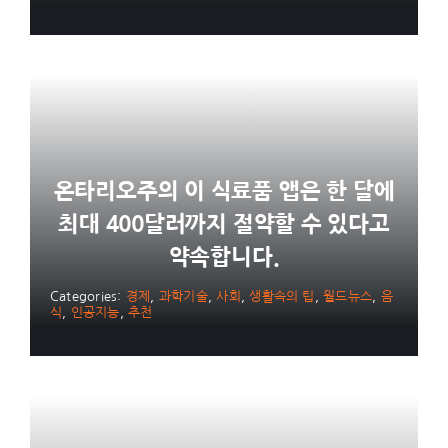
온타리오주의 이 식료품 앱은 한 달에
최대 400달러까지 절약할 수 있다고
약속합니다.
Categories:
경제
,
과학기술
,
사회
,
생활속의 팁
,
월드뉴스
,
음
식
,
인공지능
,
추천