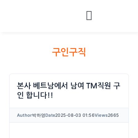
Skip
to
Toggle
content
HOME
Navigatio
BOARDS
구인구직
MONEY
CONTACT
LOGIN
본사 베트남에서 남여 TM직원 구
인 합니다!!
Author
박하영
Date
2025-08-03 01:56
Views
2665