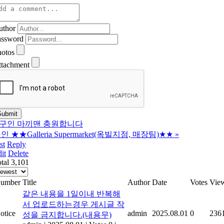
uthor
assword
hotos
ttachment
구인 마끼맨 충원합니다
인 ★★Galleria Supermarket(옥빌지점, 매장팀)★★
»
st
Reply
it
Delete
tal 3,101
umber
Title
Author
Date
Votes
Vie
같은 내용을 1일이내 반복해
서 업로드하는경우 게시글 작
otice
admin
2025.08.01
0
236
성을 금지합니다.(내용무)