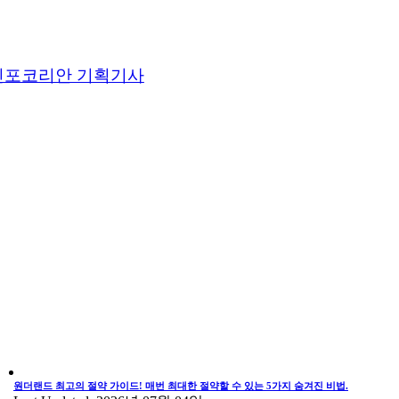
인포코리안 기획기사
원더랜드 최고의 절약 가이드! 매번 최대한 절약할 수 있는 5가지 숨겨진 비법.