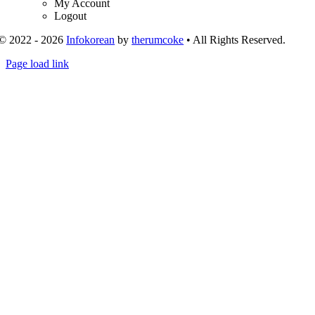
My Account
Logout
© 2022 - 2026
Infokorean
by
therumcoke
• All Rights Reserved.
Toggle
Page load link
Sliding
Go
Bar
to
Area
Top