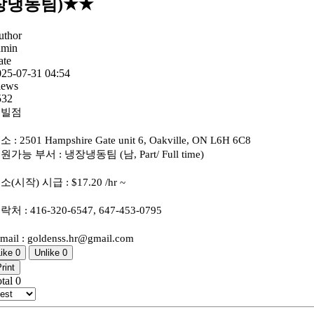
장냉동팀)★★
uthor
dmin
ate
025-07-31 04:54
iews
532
옥빌점
 : 2501 Hampshire Gate unit 6, Oakville, ON L6H 6C8
원가능 부서 : 냉장냉동팀 (남, Part/ Full time)
소(시작) 시급 : $17.20 /hr ~
락처 : 416-320-6547, 647-453-0795
mail : goldenss.hr@gmail.com
Like
0
Unlike
0
rint
otal
0