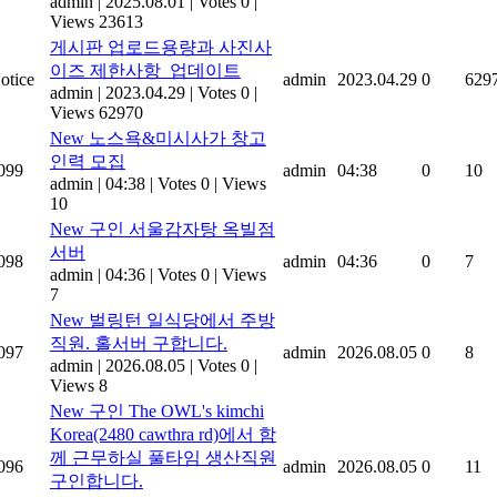
admin
|
2025.08.01
|
Votes 0
|
Views 23613
게시판 업로드용량과 사진사
이즈 제한사항_업데이트
otice
admin
2023.04.29
0
629
admin
|
2023.04.29
|
Votes 0
|
Views 62970
New
노스욕&미시사가 창고
인력 모집
099
admin
04:38
0
10
admin
|
04:38
|
Votes 0
|
Views
10
New
구인 서울감자탕 옥빌점
서버
098
admin
04:36
0
7
admin
|
04:36
|
Votes 0
|
Views
7
New
벌링턴 일식당에서 주방
직원. 홀서버 구합니다.
097
admin
2026.08.05
0
8
admin
|
2026.08.05
|
Votes 0
|
Views 8
New
구인 The OWL's kimchi
Korea(2480 cawthra rd)에서 함
께 근무하실 풀타임 생산직원
096
admin
2026.08.05
0
11
구인합니다.