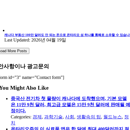
캐나다 부동산 100만 달러도 안 되는 돈으로 온타리오 섬 하나를 통째로 소유할 수 있습니
Last Updated: 2026년 04월 19일
Load More Posts
안사항이나 광고문의
form id=”3″ name=”Contact form”]
You Might Also Like
중국산 전기차 첫 물량이 캐나다에 도착했으며, 기본 모델
은 11만 9천 달러, 최고급 모델은 15만 9천 달러에 판매될 
정이다.
Categories:
경제
,
과학기술
,
사회
,
생활속의 팁
,
월드뉴스
,
정
치
온타리오주의 이 식료품 앱은 한 달에 최대 400달러까지 절