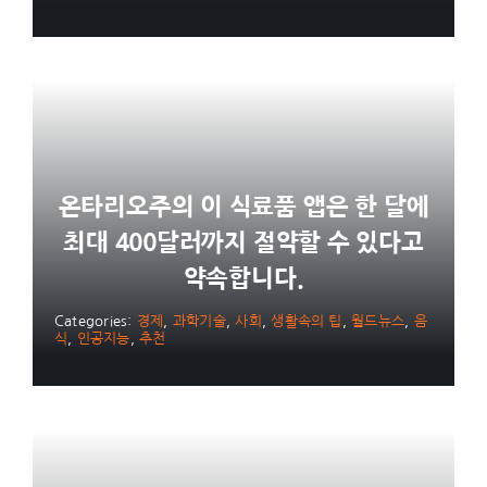
온타리오주의 이 식료품 앱은 한 달에
최대 400달러까지 절약할 수 있다고
약속합니다.
Categories:
경제
,
과학기술
,
사회
,
생활속의 팁
,
월드뉴스
,
음
식
,
인공지능
,
추천