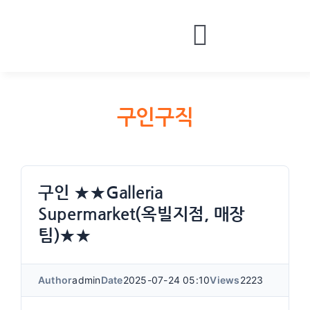
Skip
to
Toggle
content
HOME
Navigatio
BOARDS
구인구직
MONEY
CONTACT
LOGIN
구인 ★★Galleria
Supermarket(옥빌지점, 매장
팀)★★
Author
admin
Date
2025-07-24 05:10
Views
2223