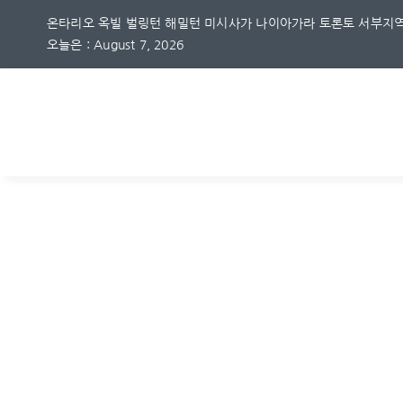
Skip
온타리오 옥빌 벌링턴 해밀턴 미시사가 나이아가라 토론토 서부지역
to
오늘은 : August 7, 2026
content