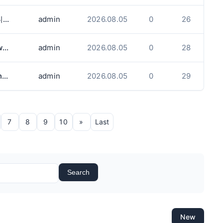
벌링턴 일식당에서 주방직원. 홀서버 구합니다.
admin
2026.08.05
0
26
구인 The OWL's kimchi Korea(2480 cawthra rd)에서 함께 근무하실 풀타임 생산직원 구인합니다.
admin
2026.08.05
0
28
Take-out Sushi만드실 분 구합니다(Burlington)
admin
2026.08.05
0
29
7
8
9
10
»
Last
Search
New