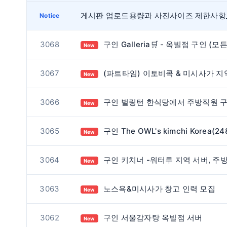
Notice
3068
구인 Galleria🛒 - 옥빌점 구인 (모든 부서
New
3067
(파트타임) 이토비콕 & 미시사가 지역 스시 배달하실 분 구합니다. / 오전
New
3066
구인 벌링턴 한식당에서 주방직원 구합니다
New
3065
구인 The OWL's kimchi Korea(2480 cawthra rd)에서 함께 근무하실 풀타임 생산직원 구인합니
New
3064
구인 키치너 -워터루 지역 서버, 주방 구인합니다
New
3063
노스욕&미시사가 창고 인력 모집
New
3062
구인 서울감자탕 옥빌점 서버
New