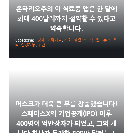
온타리오주의 이 식료품 앱은 한 달에
최대 400달러까지 절약할 수 있다고
약속합니다.
Categories:
경제
,
과학기술
,
사회
,
생활속의 팁
,
월드뉴스
,
음
식
,
인공지능
,
추천
머스크가 더욱 큰 부를 창출했습니다!
스페이스X의 기업공개(IPO) 이후
400명이 억만장자가 되었고, 그의 캐