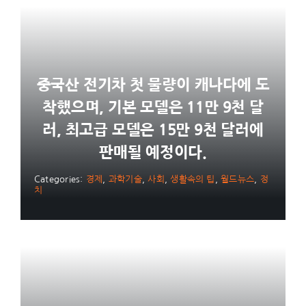
중국산 전기차 첫 물량이 캐나다에 도
착했으며, 기본 모델은 11만 9천 달
러, 최고급 모델은 15만 9천 달러에
판매될 예정이다.
Categories:
경제
,
과학기술
,
사회
,
생활속의 팁
,
월드뉴스
,
정
치