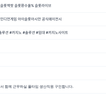
ᅳᆯ롯잭팟 슬롯환수율% 슬롯라이브
ᅵᆫ디언게임 아이슬롯아시안 공식에이전시
ᆯ루션 #카지노 #솔루션 #임대 #카지노사이트
ra rd)에서 함께 근무하실 풀타임 생산직원 구인합니다.