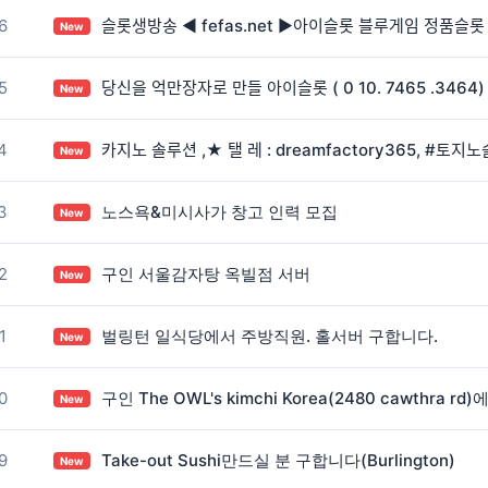
6
슬롯생방송 ◀ fefas.net ▶아이슬롯 블루게임 정품슬롯 ᄉ
New
5
당신을 억만장자로 만들 아이슬롯 ( 0 10. 7465 .3464) ᄋ
New
4
카지노 솔루션 ,★ 탤 레 : dreamfactory365, #토지노소
New
3
노스욕&미시사가 창고 인력 모집
New
2
구인 서울감자탕 옥빌점 서버
New
1
벌링턴 일식당에서 주방직원. 홀서버 구합니다.
New
0
구인 The OWL's kimchi Korea(2480 cawth
New
9
Take-out Sushi만드실 분 구합니다(Burlington)
New