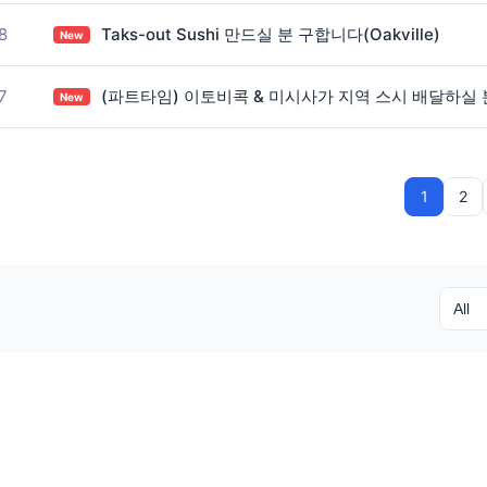
8
Taks-out Sushi 만드실 분 구합니다(Oakville)
New
7
(파트타임) 이토비콕 & 미시사가 지역 스시 배달하실 
New
1
2