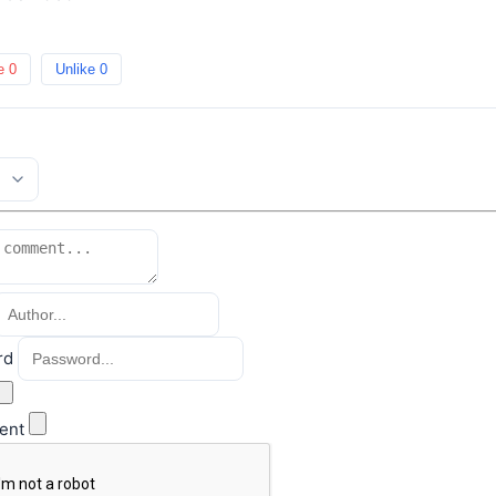
ke
0
Unlike
0
rd
ent