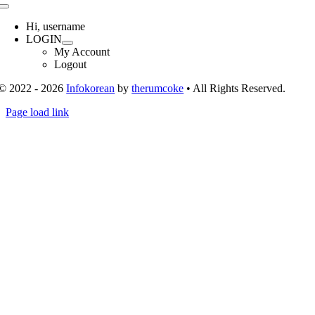
Toggle
Navigation
Hi, username
LOGIN
My Account
Logout
© 2022 - 2026
Infokorean
by
therumcoke
• All Rights Reserved.
Toggle
Page load link
Sliding
Go
Bar
to
Area
Top