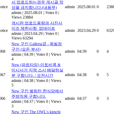
서 업로드하는경우 게시글 작
otice
admin
2025.08.01
0
238
성을 금지합니다.(내용무)
admin
|
2025.08.01
|
Votes 0
|
Views 23884
게시판 업로드용량과 사진사
이즈 제한사항_업데이트
otice
admin
2023.04.29
0
632
admin
|
2023.04.29
|
Votes 0
|
Views 63294
New
구인 Galleria🛒 - 옥빌점
구인 (모든 부서)
068
admin
04:39
0
4
admin
|
04:39
|
Votes 0
|
Views
4
New
(파트타임) 이토비콕 &
미시사가 지역 스시 배달하실
067
admin
04:38
0
5
분 구합니다. / 오전시간
admin
|
04:38
|
Votes 0
|
Views
5
New
구인 벌링턴 한식당에서
주방직원 구합니다.
066
admin
04:37
0
3
admin
|
04:37
|
Votes 0
|
Views
3
New
구인 The OWL's kimchi