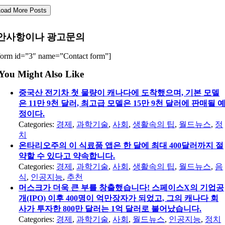
Load More Posts
안사항이나 광고문의
form id=”3″ name=”Contact form”]
You Might Also Like
중국산 전기차 첫 물량이 캐나다에 도착했으며, 기본 모델
은 11만 9천 달러, 최고급 모델은 15만 9천 달러에 판매될 
정이다.
Categories:
경제
,
과학기술
,
사회
,
생활속의 팁
,
월드뉴스
,
정
치
온타리오주의 이 식료품 앱은 한 달에 최대 400달러까지 절
약할 수 있다고 약속합니다.
Categories:
경제
,
과학기술
,
사회
,
생활속의 팁
,
월드뉴스
,
음
식
,
인공지능
,
추천
머스크가 더욱 큰 부를 창출했습니다! 스페이스X의 기업공
개(IPO) 이후 400명이 억만장자가 되었고, 그의 캐나다 회
사가 투자한 800만 달러는 1억 달러로 불어났습니다.
Categories:
경제
,
과학기술
,
사회
,
월드뉴스
,
인공지능
,
정치