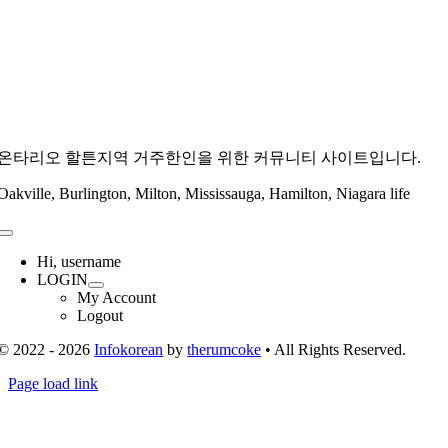
온타리오 할튼지역 거주한인을 위한 커뮤니티 사이트입니다.
Oakville, Burlington, Milton, Mississauga, Hamilton, Niagara life
Toggle
Navigation
Hi, username
LOGIN
My Account
Logout
© 2022 - 2026
Infokorean
by
therumcoke
• All Rights Reserved.
Toggle
Page load link
Sliding
Go
Bar
to
Area
Top