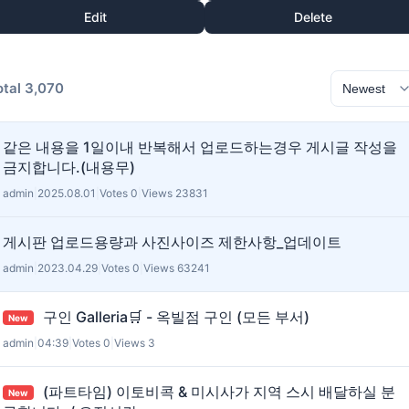
Edit
Delete
otal 3,070
같은 내용을 1일이내 반복해서 업로드하는경우 게시글 작성을
금지합니다.(내용무)
admin
|
2025.08.01
|
Votes 0
|
Views 23831
게시판 업로드용량과 사진사이즈 제한사항_업데이트
admin
|
2023.04.29
|
Votes 0
|
Views 63241
구인 Galleria🛒 - 옥빌점 구인 (모든 부서)
New
admin
|
04:39
|
Votes 0
|
Views 3
(파트타임) 이토비콕 & 미시사가 지역 스시 배달하실 분
New