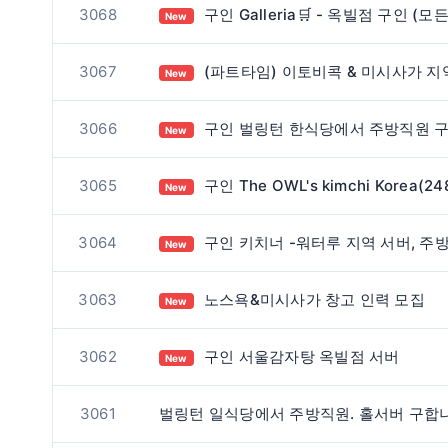
3068
구인 Galleria🛒 - 옥빌점 구인 (모든 부서
New
3067
(파트타임) 이토비콕 & 미시사가 지역 스시 배달하실 분 구합니다. / 오전
New
3066
구인 벌링턴 한식당에서 주방직원 구합니다
New
3065
구인 The OWL's kimchi Korea(2480 cawthra rd)에서 함께 근무하실 풀타임 생산직원 구인합니
New
3064
구인 키치너 -워터루 지역 서버, 주방 구인합니다
New
3063
노스욕&미시사가 창고 인력 모집
New
3062
구인 서울감자탕 옥빌점 서버
New
3061