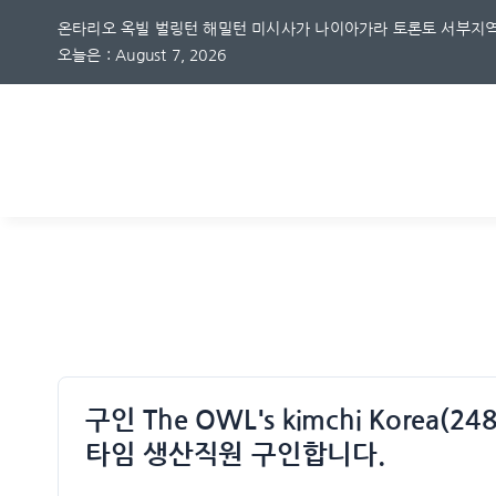
Skip
온타리오 옥빌 벌링턴 해밀턴 미시사가 나이아가라 토론토 서부지역
to
오늘은 : August 7, 2026
content
구인 The OWL's kimchi Korea(
타임 생산직원 구인합니다.