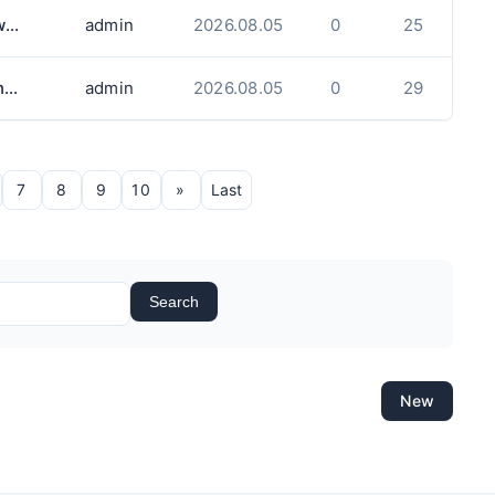
구인 The OWL's kimchi Korea(2480 cawthra rd)에서 함께 근무하실 풀타임 생산직원 구인합니다.
admin
2026.08.05
0
25
Take-out Sushi만드실 분 구합니다(Burlington)
admin
2026.08.05
0
29
7
8
9
10
»
Last
Search
New