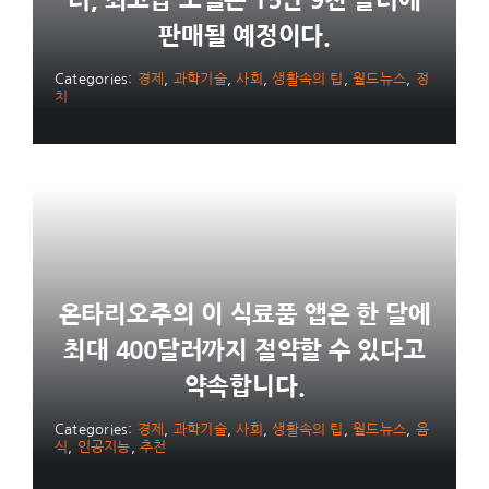
러, 최고급 모델은 15만 9천 달러에
판매될 예정이다.
Categories:
경제
,
과학기술
,
사회
,
생활속의 팁
,
월드뉴스
,
정
치
온타리오주의 이 식료품 앱은 한 달에
최대 400달러까지 절약할 수 있다고
약속합니다.
Categories:
경제
,
과학기술
,
사회
,
생활속의 팁
,
월드뉴스
,
음
식
,
인공지능
,
추천