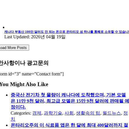
캐나다 부동산 100만 달러도 안 되는 돈으로 온타리오 섬 하나를 통째로 소유할 수 있습니
Last Updated: 2026년 04월 19일
Load More Posts
안사항이나 광고문의
form id=”3″ name=”Contact form”]
You Might Also Like
중국산 전기차 첫 물량이 캐나다에 도착했으며, 기본 모델
은 11만 9천 달러, 최고급 모델은 15만 9천 달러에 판매될 
정이다.
Categories:
경제
,
과학기술
,
사회
,
생활속의 팁
,
월드뉴스
,
정
치
온타리오주의 이 식료품 앱은 한 달에 최대 400달러까지 절