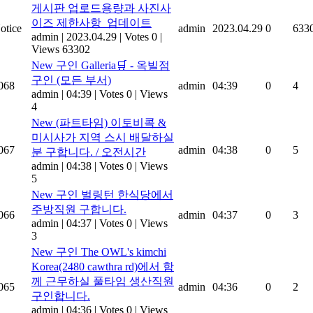
게시판 업로드용량과 사진사
이즈 제한사항_업데이트
otice
admin
2023.04.29
0
633
admin
|
2023.04.29
|
Votes 0
|
Views 63302
New
구인 Galleria🛒 - 옥빌점
구인 (모든 부서)
068
admin
04:39
0
4
admin
|
04:39
|
Votes 0
|
Views
4
New
(파트타임) 이토비콕 &
미시사가 지역 스시 배달하실
067
admin
04:38
0
5
분 구합니다. / 오전시간
admin
|
04:38
|
Votes 0
|
Views
5
New
구인 벌링턴 한식당에서
주방직원 구합니다.
066
admin
04:37
0
3
admin
|
04:37
|
Votes 0
|
Views
3
New
구인 The OWL's kimchi
Korea(2480 cawthra rd)에서 함
께 근무하실 풀타임 생산직원
065
admin
04:36
0
2
구인합니다.
admin
|
04:36
|
Votes 0
|
Views