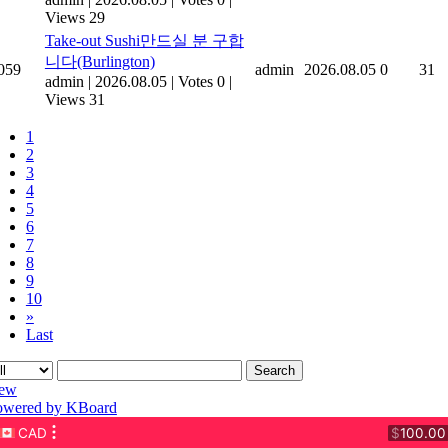
Views 29
Take-out Sushi만드실 분 구합
니다(Burlington)
059
admin
2026.08.05
0
31
admin
|
2026.08.05
|
Votes 0
|
Views 31
1
2
3
4
5
6
7
8
9
10
»
Last
Search
ew
owered by KBoard