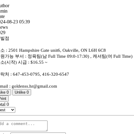
uthor
dmin
ate
024-08-23 05:39
iews
929
옥빌점
소 : 2501 Hampshire Gate unit6, Oakville, ON L6H 6C8
원가능 부서 : 정육팀(남 Full Time 09:0-17:30) , 캐셔팀(여 Full Time)
소(시작) 시급 : $16.55 ~
락처 : 647-453-0795, 416-320-6547
mail : goldenss.hr@gmail.com
Like
0
Unlike
0
rint
otal
0