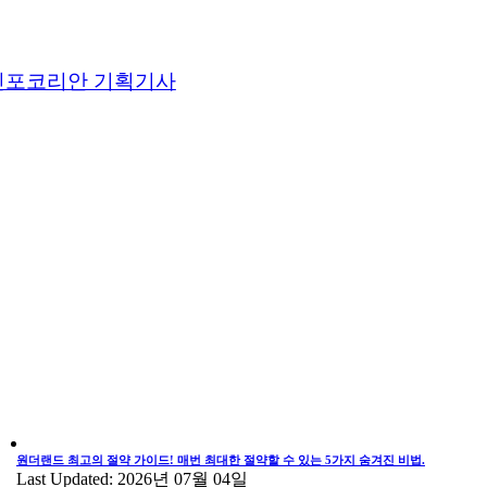
인포코리안 기획기사
원더랜드 최고의 절약 가이드! 매번 최대한 절약할 수 있는 5가지 숨겨진 비법.
Last Updated: 2026년 07월 04일