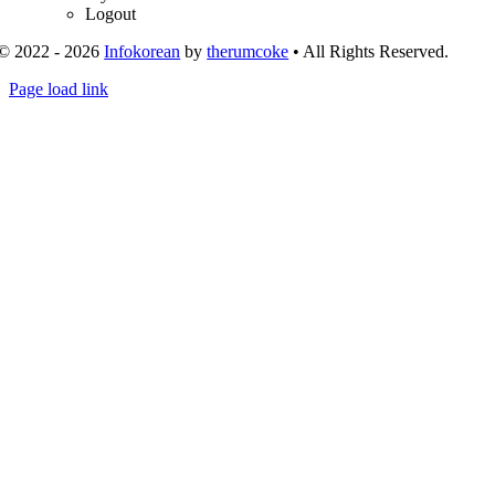
Logout
© 2022 - 2026
Infokorean
by
therumcoke
• All Rights Reserved.
Toggle
Page load link
Sliding
Go
Bar
to
Area
Top